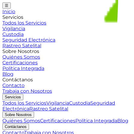
☰
Inicio
Servicios
Todos los Servicios
Vigilancia
Custodia
Seguridad Electrónica
Rastreo Satelital
Sobre Nosotros
Quiénes Somos
Certificaciones
Política Integrada
Blog
Contáctanos
Contacto
Trabaja con Nosotros
Servicios
Todos los Servicios
Vigilancia
Custodia
Seguridad
Electrónica
Rastreo Satelital
Sobre Nosotros
Quiénes Somos
Certificaciones
Política Integrada
Blog
Contáctanos
Contacto
Trabaja con Nosotros